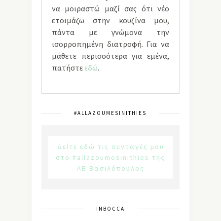
να μοιραστώ μαζί σας ότι νέο
ετοιμάζω στην κουζίνα μου,
πάντα με γνώμονα την
ισορροπημένη διατροφή. Για να
μάθετε περισσότερα για εμένα,
πατήστε
εδώ
.
#ALLAZOUMESINITHIES
Δείτε εδώ τις συνταγές μου
στο #allazoumesinithies της
ΑΒ Βασιλόπουλος
INBOCCA