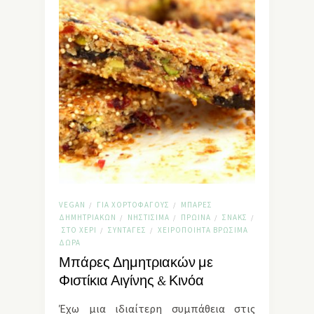
VEGAN
ΓΙΑ ΧΟΡΤΟΦΆΓΟΥΣ
ΜΠΆΡΕΣ
/
/
ΔΗΜΗΤΡΙΑΚΏΝ
ΝΗΣΤΊΣΙΜΑ
ΠΡΩΙΝΆ
ΣΝΑΚΣ
/
/
/
/
ΣΤΟ ΧΈΡΙ
ΣΥΝΤΑΓΈΣ
ΧΕΙΡΟΠΟΊΗΤΑ ΒΡΏΣΙΜΑ
/
/
ΔΏΡΑ
Μπάρες Δημητριακών με
Φιστίκια Αιγίνης & Κινόα
Έχω μια ιδιαίτερη συμπάθεια στις