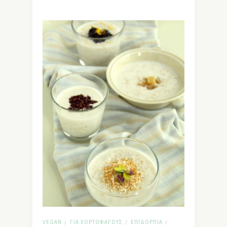
VEGAN
ΓΙΑ ΧΟΡΤΟΦΆΓΟΥΣ
ΕΠΙΔΌΡΠΙΑ
/
/
/