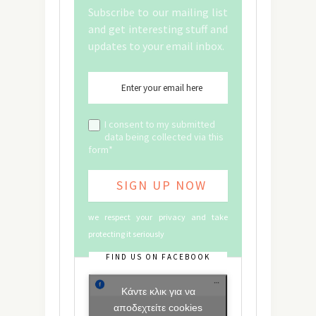
Subscribe to our mailing list
and get interesting stuff and
updates to your email inbox.
I consent to my submitted
data being collected via this
form*
we respect your privacy and take
protecting it seriously
FIND US ON FACEBOOK
Κάντε κλικ για να
αποδεχτείτε cookies