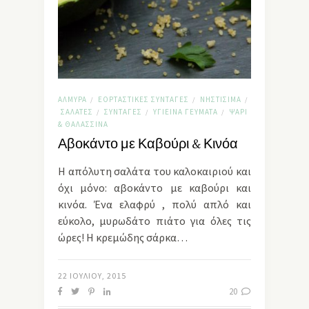
ΑΛΜΥΡΆ
ΕΟΡΤΑΣΤΙΚΈΣ ΣΥΝΤΑΓΈΣ
ΝΗΣΤΊΣΙΜΑ
/
/
/
ΣΑΛΆΤΕΣ
ΣΥΝΤΑΓΈΣ
ΥΓΙΕΙΝΆ ΓΕΎΜΑΤΑ
ΨΆΡΙ
/
/
/
& ΘΑΛΑΣΣΙΝΆ
Αβοκάντο με Καβούρι & Κινόα
Η απόλυτη σαλάτα του καλοκαιριού και
όχι μόνο: αβοκάντο με καβούρι και
κινόα. Ένα ελαφρύ , πολύ απλό και
εύκολο, μυρωδάτο πιάτο για όλες τις
ώρες! Η κρεμώδης σάρκα…
22 ΙΟΥΛΊΟΥ, 2015
20