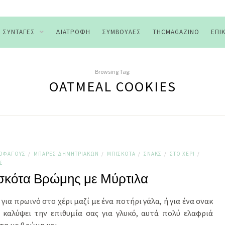
ΣΥΝΤΑΓΈΣ
ΔΙΑΤΡΟΦΉ
ΣΥΜΒΟΥΛΈΣ
THCMAGAZINO
ΕΠΙ
Browsing Tag:
OATMEAL COOKIES
ΤΟΦΆΓΟΥΣ
ΜΠΆΡΕΣ ΔΗΜΗΤΡΙΑΚΏΝ
ΜΠΙΣΚΌΤΑ
ΣΝΑΚΣ
ΣΤΟ ΧΈΡΙ
/
/
/
/
/
Σ
σκότα Βρώμης με Μύρτιλα
 για πρωινό στο χέρι μαζί με ένα ποτήρι γάλα, ή για ένα σνακ
 καλύψει την επιθυμία σας για γλυκό, αυτά πολύ ελαφριά