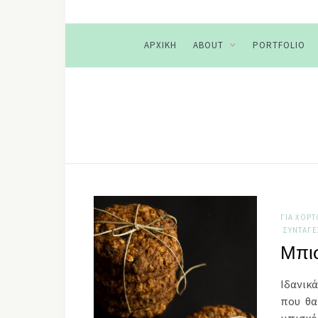
ΑΡΧΙΚΉ
ABOUT
PORTFOLIO
ΓΙΑ ΧΟΡ
ΣΥΝΤΑΓΈ
Μπι
Ιδανικά
που θα