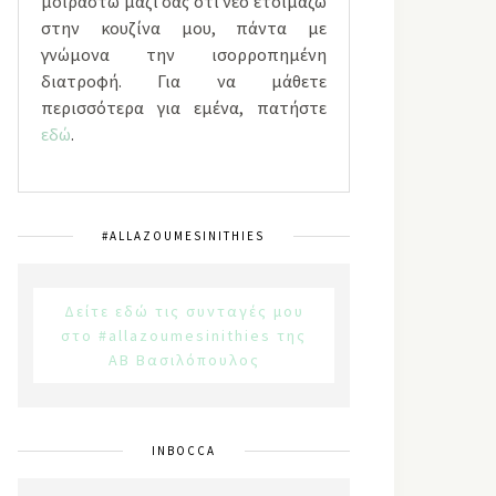
μοιραστώ μαζί σας ότι νέο ετοιμάζω
στην κουζίνα μου, πάντα με
γνώμονα την ισορροπημένη
διατροφή. Για να μάθετε
περισσότερα για εμένα, πατήστε
εδώ
.
#ALLAZOUMESINITHIES
Δείτε εδώ τις συνταγές μου
στο #allazoumesinithies της
ΑΒ Βασιλόπουλος
INBOCCA