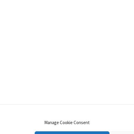
INSTAGRAM
PINTEREST
YOUTUBE
LINKE
Manage Cookie Consent