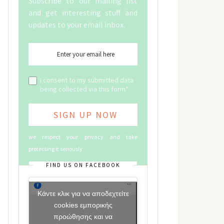
Subscribe to our mailing list
and get interesting stuff and
updates to your email inbox.
I consent to my submitted data
being collected via this form*
we respect your privacy and take
protecting it seriously
FIND US ON FACEBOOK
Κάντε κλικ για να αποδεχτείτε
cookies εμπορικής
προώθησης και να