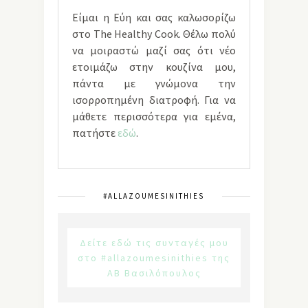
Είμαι η Εύη και σας καλωσορίζω
στο The Healthy Cook. Θέλω πολύ
να μοιραστώ μαζί σας ότι νέο
ετοιμάζω στην κουζίνα μου,
πάντα με γνώμονα την
ισορροπημένη διατροφή. Για να
μάθετε περισσότερα για εμένα,
πατήστε
εδώ
.
#ALLAZOUMESINITHIES
Δείτε εδώ τις συνταγές μου
στο #allazoumesinithies της
ΑΒ Βασιλόπουλος