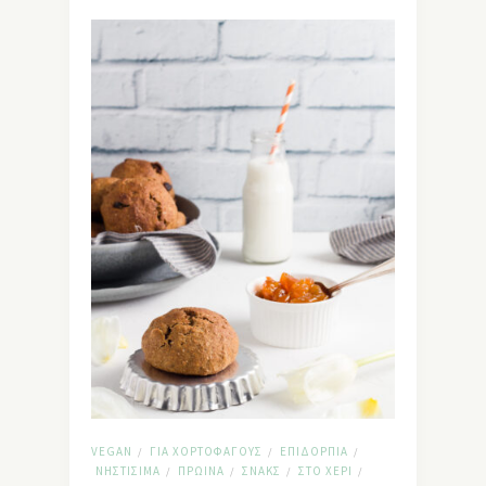
VEGAN
ΓΙΑ ΧΟΡΤΟΦΆΓΟΥΣ
ΕΠΙΔΌΡΠΙΑ
/
/
/
ΝΗΣΤΊΣΙΜΑ
ΠΡΩΙΝΆ
ΣΝΑΚΣ
ΣΤΟ ΧΈΡΙ
/
/
/
/