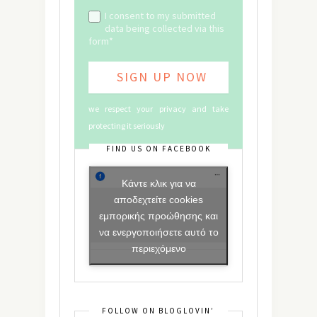
I consent to my submitted
data being collected via this
form*
we respect your privacy and take
protecting it seriously
FIND US ON FACEBOOK
Κάντε κλικ για να
αποδεχτείτε cookies
εμπορικής προώθησης και
να ενεργοποιήσετε αυτό το
περιεχόμενο
FOLLOW ON BLOGLOVIN’