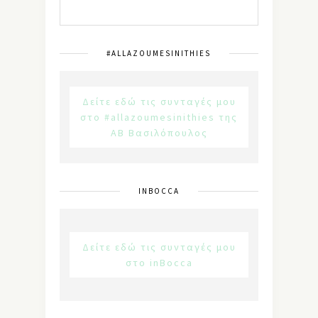
#ALLAZOUMESINITHIES
Δείτε εδώ τις συνταγές μου
στο #allazoumesinithies της
ΑΒ Βασιλόπουλος
INBOCCA
Δείτε εδώ τις συνταγές μου
στο inBocca