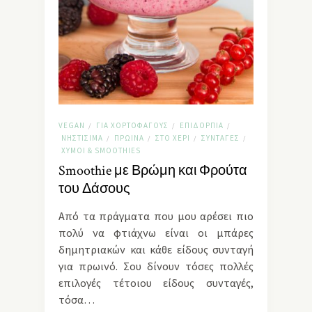
VEGAN
ΓΙΑ ΧΟΡΤΟΦΆΓΟΥΣ
ΕΠΙΔΌΡΠΙΑ
/
/
/
ΝΗΣΤΊΣΙΜΑ
ΠΡΩΙΝΆ
ΣΤΟ ΧΈΡΙ
ΣΥΝΤΑΓΈΣ
/
/
/
/
ΧΥΜΟΊ & SMOΟTHIES
Smoothie με Βρώμη και Φρούτα
του Δάσους
Από τα πράγματα που μου αρέσει πιο
πολύ να φτιάχνω είναι οι μπάρες
δημητριακών και κάθε είδους συνταγή
για πρωινό. Σου δίνουν τόσες πολλές
επιλογές τέτοιου είδους συνταγές,
τόσα…