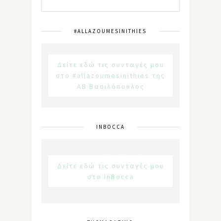
#ALLAZOUMESINITHIES
Δείτε εδώ τις συνταγές μου
στο #allazoumesinithies της
ΑΒ Βασιλόπουλος
INBOCCA
Δείτε εδώ τις συνταγές μου
στο inBocca