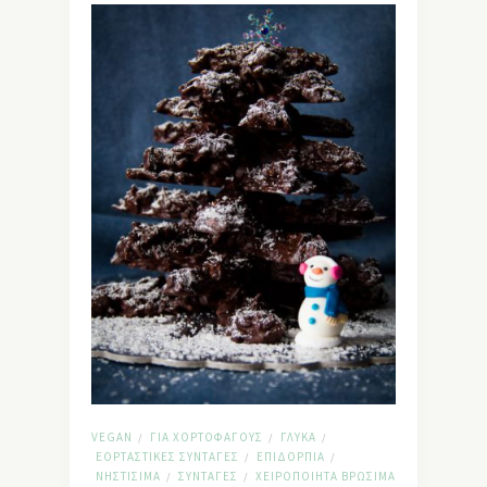
VEGAN
ΓΙΑ ΧΟΡΤΟΦΆΓΟΥΣ
ΓΛΥΚΆ
/
/
/
ΕΟΡΤΑΣΤΙΚΈΣ ΣΥΝΤΑΓΈΣ
ΕΠΙΔΌΡΠΙΑ
/
/
ΝΗΣΤΊΣΙΜΑ
ΣΥΝΤΑΓΈΣ
ΧΕΙΡΟΠΟΊΗΤΑ ΒΡΏΣΙΜΑ
/
/