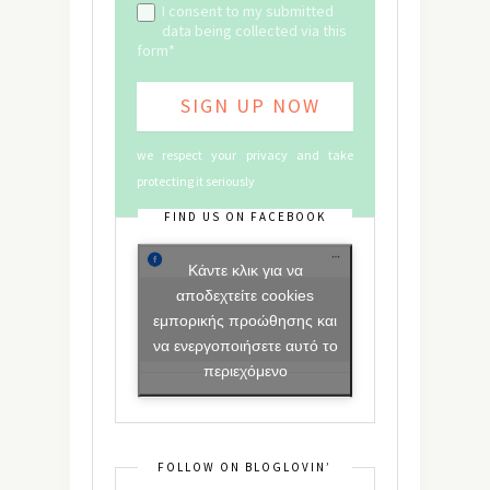
I consent to my submitted
data being collected via this
form*
we respect your privacy and take
protecting it seriously
FIND US ON FACEBOOK
Κάντε κλικ για να
αποδεχτείτε cookies
εμπορικής προώθησης και
να ενεργοποιήσετε αυτό το
περιεχόμενο
FOLLOW ON BLOGLOVIN’