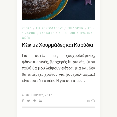
VEGAN
ΓΙΑ ΧΟΡΤΟΦΆΓΟΥΣ
ΕΠΙΔΌΡΠΙΑ
ΚΈΙΚ
/
/
/
& ΜΆΦΙΝΣ
ΣΥΝΤΑΓΈΣ
ΧΕΙΡΟΠΟΊΗΤΑ ΒΡΏΣΙΜΑ
/
/
ΔΏΡΑ
Κέικ με Χουρμάδες και Καρύδια
Για αυτές τις χουχουλιάρικες,
φθινοπωρινές, βροχερές Κυριακές, (που
πολύ θα μου λείψουν φέτος, μια και δεν
θα υπάρχει χρόνος για χουχούλιασμα..)
είναι αυτό το κέικ. Ή για αυτά τα…
4 ΟΚΤΩΒΡΊΟΥ, 2017
10