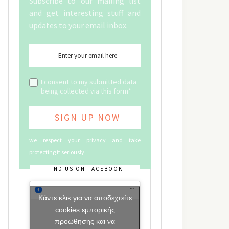
Subscribe to our mailing list
and get interesting stuff and
updates to your email inbox.
I consent to my submitted data
being collected via this form*
we respect your privacy and take
protecting it seriously
FIND US ON FACEBOOK
Κάντε κλικ για να αποδεχτείτε
cookies εμπορικής
προώθησης και να