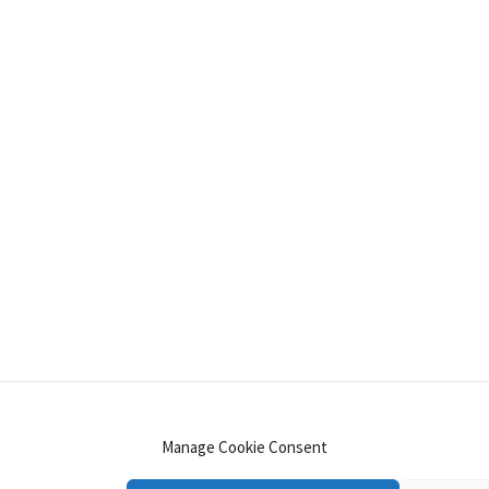
INSTAGRAM
PINTEREST
YOUTUBE
LINKE
Manage Cookie Consent