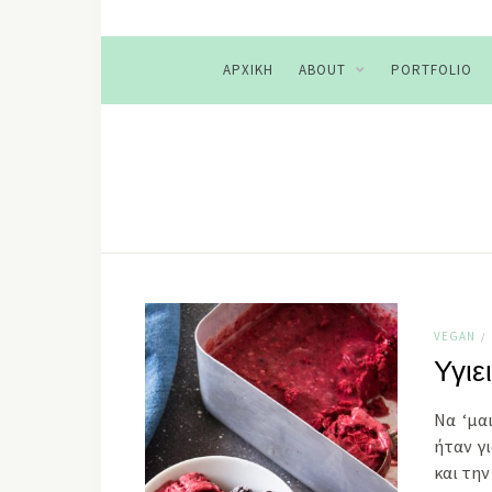
ΑΡΧΙΚΉ
ABOUT
PORTFOLIO
VEGAN
/
Υγιε
Να ‘μαι
ήταν γ
και τη