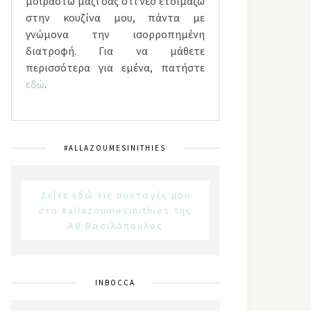
μοιραστώ μαζί σας ότι νέο ετοιμάζω
στην κουζίνα μου, πάντα με
γνώμονα την ισορροπημένη
διατροφή. Για να μάθετε
περισσότερα για εμένα, πατήστε
εδώ
.
#ALLAZOUMESINITHIES
Δείτε εδώ τις συνταγές μου
στο #allazoumesinithies της
ΑΒ Βασιλόπουλος
INBOCCA