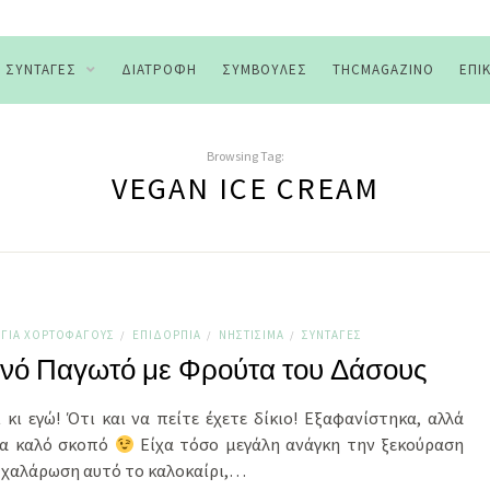
ΣΥΝΤΑΓΈΣ
ΔΙΑΤΡΟΦΉ
ΣΥΜΒΟΥΛΈΣ
THCMAGAZINO
ΕΠΙ
Browsing Tag:
VEGAN ICE CREAM
ΓΙΑ ΧΟΡΤΟΦΆΓΟΥΣ
ΕΠΙΔΌΡΠΙΑ
ΝΗΣΤΊΣΙΜΑ
ΣΥΝΤΑΓΈΣ
/
/
/
ινό Παγωτό με Φρούτα του Δάσους
 κι εγώ! Ότι και να πείτε έχετε δίκιο! Εξαφανίστηκα, αλλά
ια καλό σκοπό
Είχα τόσο μεγάλη ανάγκη την ξεκούραση
ν χαλάρωση αυτό το καλοκαίρι,…