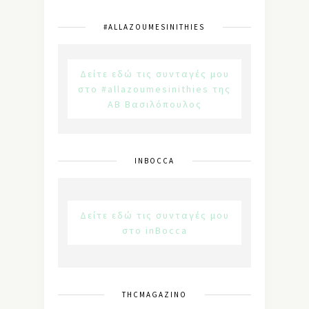
#ALLAZOUMESINITHIES
Δείτε εδώ τις συνταγές μου
στο #allazoumesinithies της
ΑΒ Βασιλόπουλος
INBOCCA
Δείτε εδώ τις συνταγές μου
στο inBocca
THCMAGAZINO