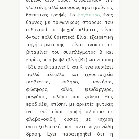
γλουτένη, αλλά και όσους προτιμούν τις
θρεπτικές τροφές. Το
φαγόπυρο
, ένας
θάμνος με τριγωνικούς σπόρους που
ευδοκιμεί σε ψυχρά κλίματα, είναι
όντως πολύ θρεπτικό. Είναι εξαιρετική
πηγή πρωτεΐνης, είναι πλούσιο σε
βιταμίνες του συμπλέγματος Β και
κυρίως σε ριβοφλαβίνη (Β2) και νιασίνη
(Β3), σε βιταμίνες Ε και Κ, ενώ περιέχει
πολλά μέταλλα και ιχνοστοιχεία
(ασβέστιο, σίδηρο, μαγνήσιο,
φώσφορο, κάλιο, ψευδάργυρο,
μαγγάνιο, σελήνιο και χαλκό). Μας
εφοδιάζει, επίσης, με αρκετές φυτικές
ίνες, ενώ είναι τροφή πλούσια σε
φλαβονοειδή, ουσίες με ισχυρή
αντιοξειδωτική και αντιφλεγμονώδη
δράση. Έχει παρατηρηθεί ότι η