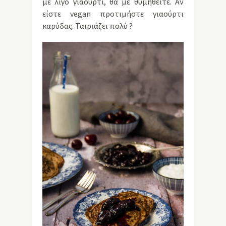
με λίγο γιαούρτι, θα με θυμηθείτε. Αν
είστε vegan προτιμήστε γιαούρτι
καρύδας. Ταιριάζει πολύ ?