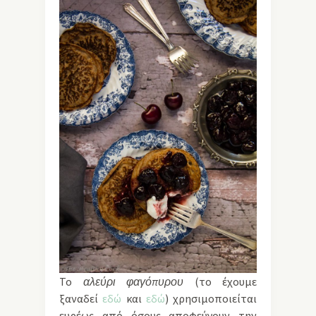
Το
αλεύρι φαγόπυρου
(το έχουμε
ξαναδεί
εδώ
και
εδώ
) χρησιμοποιείται
ευρέως από όσους αποφεύγουν την