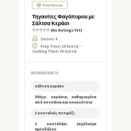
Print Recipe
Τηγανίτες Φαγόπυρου με
Σάλτσα Κεράσι
(No Ratings Yet)
Serves: 4
Prep Time: 10 λεπτά
–
Cooking Time: 30 λεπτά
INGREDIENTS
σάλτσα κεράσι:
350γρ. κεράσια, καθαρισμένα
από κοτσάνια και κουκούτσια
3 κουταλιές πετιμέζι
1 κουταλάκι εκχύλισμα
αμυγδάλου