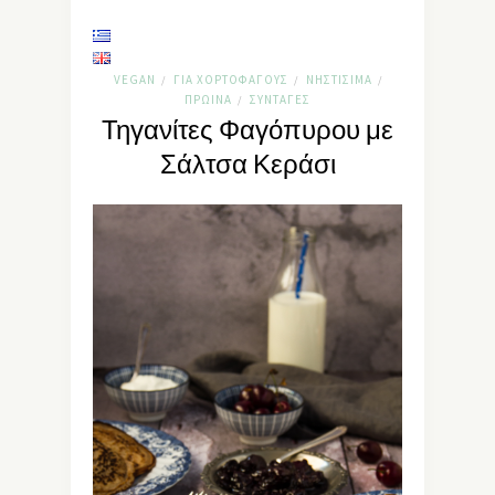
VEGAN
ΓΙΑ ΧΟΡΤΟΦΆΓΟΥΣ
ΝΗΣΤΊΣΙΜΑ
/
/
/
ΠΡΩΙΝΆ
ΣΥΝΤΑΓΈΣ
/
Τηγανίτες Φαγόπυρου με
Σάλτσα Κεράσι