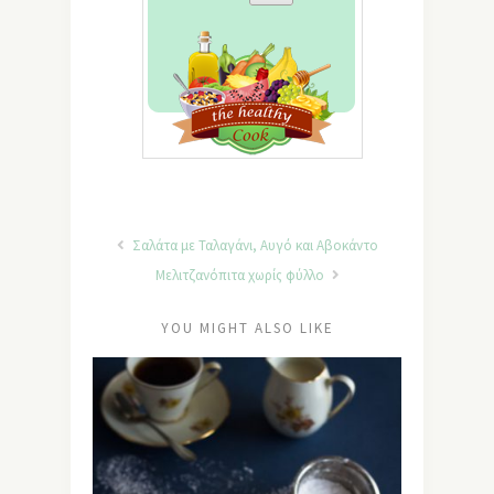
Σαλάτα με Ταλαγάνι, Αυγό και Αβοκάντο
Μελιτζανόπιτα χωρίς φύλλο
YOU MIGHT ALSO LIKE