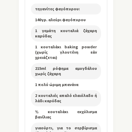
τηγανίτες φαγόπυρου:
140γρ. αλεύρι φαγόπυρου
1 γεμάτη κουταλιά ζάχαρη
καρύδας
1 κουταλάκι baking powder
(χωρίς γλουτένη εάν
χρειάζεται)
215ml ρόφημα αμυγδάλου
χωρίς ζάχαρη
1 πολύ ώριμη μπανάνα
2 κουταλιές απαλό ελαιόλαδο ή
λάδι καρύδας
½ κουταλάκι εκχύλισμα
βανίλιας
γιαούρτι, για το σερβίρισμα