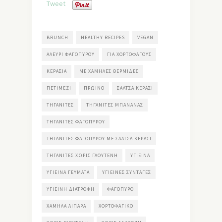
Tweet
BRUNCH
HEALTHY RECIPES
VEGAN
ΑΛΕΎΡΙ ΦΑΓΌΠΥΡΟΥ
ΓΙΑ ΧΟΡΤΟΦΆΓΟΥΣ
ΚΕΡΆΣΙΑ
ΜΕ ΧΑΜΗΛΈΣ ΘΕΡΜΊΔΕΣ
ΠΕΤΙΜΈΖΙ
ΠΡΩΙΝΌ
ΣΆΛΤΣΑ ΚΕΡΆΣΙ
ΤΗΓΑΝΊΤΕΣ
ΤΗΓΑΝΊΤΕΣ ΜΠΑΝΆΝΑΣ
ΤΗΓΑΝΊΤΕΣ ΦΑΓΌΠΥΡΟΥ
ΤΗΓΑΝΊΤΕΣ ΦΑΓΌΠΥΡΟΥ ΜΕ ΣΆΛΤΣΑ ΚΕΡΆΣΙ
ΤΗΓΑΝΊΤΕΣ ΧΩΡΊΣ ΓΛΟΥΤΈΝΗ
ΥΓΙΕΙΝΆ
ΥΓΙΕΙΝΆ ΓΕΎΜΑΤΑ
ΥΓΙΕΙΝΈΣ ΣΥΝΤΑΓΈΣ
ΥΓΙΕΙΝΉ ΔΙΑΤΡΟΦΉ
ΦΑΓΌΠΥΡΟ
ΧΑΜΗΛΆ ΛΙΠΑΡΆ
ΧΟΡΤΟΦΑΓΙΚΌ