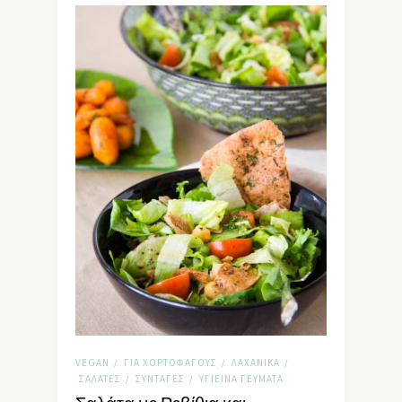
VEGAN
ΓΙΑ ΧΟΡΤΟΦΆΓΟΥΣ
ΛΑΧΑΝΙΚΆ
/
/
/
ΣΑΛΆΤΕΣ
ΣΥΝΤΑΓΈΣ
ΥΓΙΕΙΝΆ ΓΕΎΜΑΤΑ
/
/