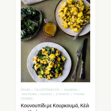
VEGAN
ΓΙΑ ΧΟΡΤΟΦΆΓΟΥΣ
ΛΑΧΑΝΙΚΆ
/
/
/
ΝΗΣΤΊΣΙΜΑ
ΣΑΛΆΤΕΣ
ΣΥΝΤΑΓΈΣ
ΥΓΙΕΙΝΆ
/
/
/
ΓΕΎΜΑΤΑ
Κουνουπίδι με Κουρκουμά, Κέιλ