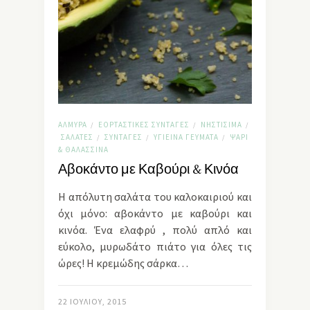
ΑΛΜΥΡΆ
ΕΟΡΤΑΣΤΙΚΈΣ ΣΥΝΤΑΓΈΣ
ΝΗΣΤΊΣΙΜΑ
/
/
/
ΣΑΛΆΤΕΣ
ΣΥΝΤΑΓΈΣ
ΥΓΙΕΙΝΆ ΓΕΎΜΑΤΑ
ΨΆΡΙ
/
/
/
& ΘΑΛΑΣΣΙΝΆ
Αβοκάντο με Καβούρι & Κινόα
Η απόλυτη σαλάτα του καλοκαιριού και
όχι μόνο: αβοκάντο με καβούρι και
κινόα. Ένα ελαφρύ , πολύ απλό και
εύκολο, μυρωδάτο πιάτο για όλες τις
ώρες! Η κρεμώδης σάρκα…
22 ΙΟΥΛΊΟΥ, 2015