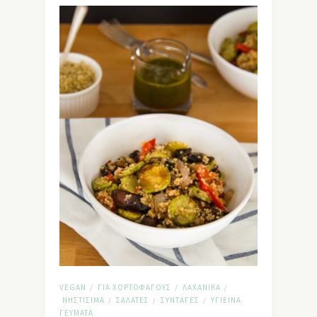
VEGAN
ΓΙΑ ΧΟΡΤΟΦΆΓΟΥΣ
ΛΑΧΑΝΙΚΆ
/
/
/
ΝΗΣΤΊΣΙΜΑ
ΣΑΛΆΤΕΣ
ΣΥΝΤΑΓΈΣ
ΥΓΙΕΙΝΆ
/
/
/
ΓΕΎΜΑΤΑ