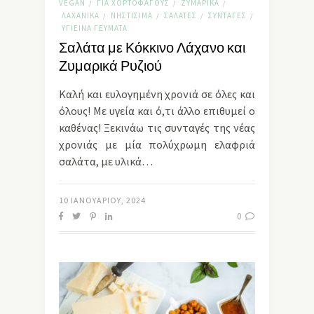
VEGAN
ΓΙΑ ΧΟΡΤΟΦΆΓΟΥΣ
ΖΥΜΑΡΙΚΆ
/
/
/
ΛΑΧΑΝΙΚΆ
ΝΗΣΤΊΣΙΜΑ
ΣΑΛΆΤΕΣ
ΣΥΝΤΑΓΈΣ
/
/
/
/
ΥΓΙΕΙΝΆ ΓΕΎΜΑΤΑ
Σαλάτα με Κόκκινο Λάχανο και
Ζυμαρικά Ρυζιού
Καλή και ευλογημένη χρονιά σε όλες και
όλους! Με υγεία και ό,τι άλλο επιθυμεί ο
καθένας! Ξεκινάω τις συνταγές της νέας
χρονιάς με μία πολύχρωμη ελαφριά
σαλάτα, με υλικά…
10 ΙΑΝΟΥΑΡΊΟΥ, 2024
0