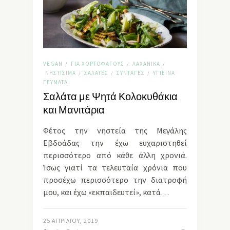
VEGAN
ΓΙΑ ΧΟΡΤΟΦΆΓΟΥΣ
ΛΑΧΑΝΙΚΆ
/
/
/
ΝΗΣΤΊΣΙΜΑ
ΣΑΛΆΤΕΣ
ΣΥΝΤΑΓΈΣ
ΥΓΙΕΙΝΆ
/
/
/
ΓΕΎΜΑΤΑ
Σαλάτα με Ψητά Κολοκυθάκια
και Μανιτάρια
Φέτος την νηστεία της Μεγάλης
Εβδοάδας την έχω ευχαριστηθεί
περισσότερο από κάθε άλλη χρονιά.
Ίσως γιατί τα τελευταία χρόνια που
προσέχω περισσότερο την διατροφή
μου, και έχω «εκπαιδευτεί», κατά…
25 ΑΠΡΙΛΊΟΥ, 2019