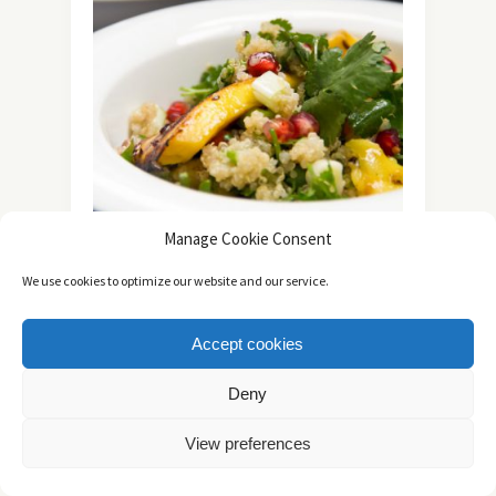
Manage Cookie Consent
We use cookies to optimize our website and our service.
VEGAN
ΑΛΜΥΡΆ
ΓΙΑ ΧΟΡΤΟΦΆΓΟΥΣ
/
/
/
ΕΟΡΤΑΣΤΙΚΈΣ ΣΥΝΤΑΓΈΣ
ΛΑΧΑΝΙΚΆ
/
/
Accept cookies
ΝΗΣΤΊΣΙΜΑ
ΣΑΛΆΤΕΣ
ΣΥΝΤΑΓΈΣ
/
/
Σαλάτα με Κινόα, Κόλιανδρο και
Deny
Ψητό Μάνγκο
View preferences
Για σήμερα σας έχω τη πιο πολύχρωμη
σαλάτα για το εορταστικό σας τραπέζι.