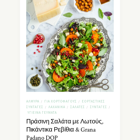
ΑΛΜΥΡΆ
ΓΙΑ ΧΟΡΤΟΦΆΓΟΥΣ
ΕΟΡΤΑΣΤΙΚΈΣ
/
/
ΣΥΝΤΑΓΈΣ
ΛΑΧΑΝΙΚΆ
ΣΑΛΆΤΕΣ
ΣΥΝΤΑΓΈΣ
/
/
/
/
ΥΓΙΕΙΝΆ ΓΕΎΜΑΤΑ
Πράσινη Σαλάτα με Λωτούς,
Πικάντικα Ρεβίθια & Grana
Padano DOP