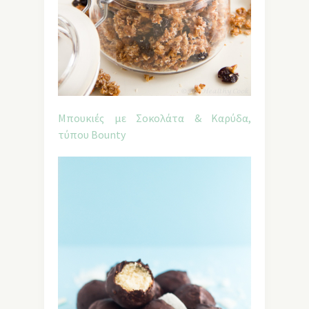
Μπουκιές με Σοκολάτα & Καρύδα,
τύπου Bounty