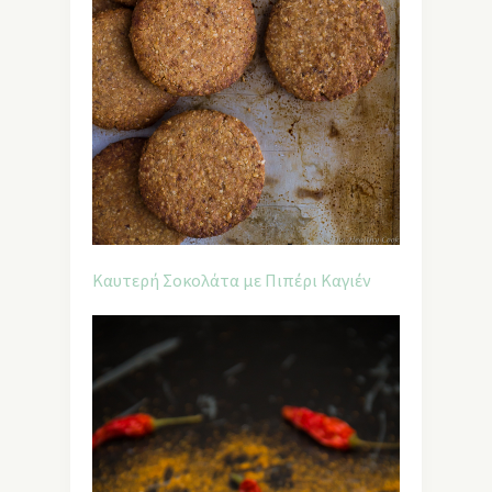
Καυτερή Σοκολάτα με Πιπέρι Καγιέν