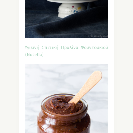
Υγιεινή Σπιτική Πραλίνα Φουντουκιού
(Nutella)