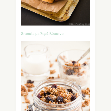
Granola με Ξερά Βύσσινα