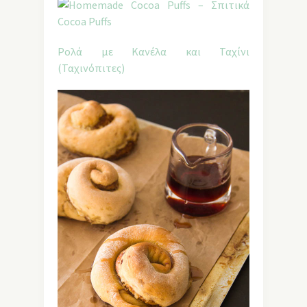
Ρολά με Κανέλα και Ταχίνι
(Ταχινόπιτες)