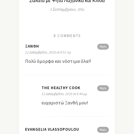
Σαλάτα με Ψητά Λαχανικά και Κινόα
5 Σεπτεμβρίου, 2016
8 COMMENTS
ΞΑΝΘΉ
Reply
12 Δεκεμβρίου, 2016 at 9:51 πμ
Πολύ όμορφα και νόστιμα όλα!!
THE HEALTHY COOK
Reply
12 Δεκεμβρίου, 2016 at 6:44 μμ
ευχαριστώ Ξανθή μου!
EVANGELIA VLASSOPOULOU
Reply