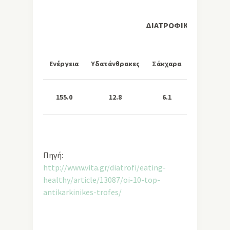
ΔΙΑΤΡΟΦΙΚΗ ΑΞΙΑ ΑΝΑ
Ενέργεια
Υδατάνθρακες
Σάκχαρα
Λιπαρά
155.0
12.8
6.1
10.6
Πηγή:
http://www.vita.gr/diatrofi/eating-
healthy/article/13087/oi-10-top-
antikarkinikes-trofes/