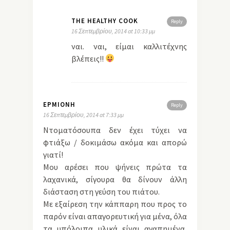
THE HEALTHY COOK
Reply
16 Σεπτεμβρίου, 2014 at 10:33 μμ
ναι. ναι, είμαι καλλιτέχνης
βλέπεις!!
ΕΡΜΙΌΝΗ
Reply
16 Σεπτεμβρίου, 2014 at 7:33 μμ
Ντοματόσουπα δεν έχει τύχει να
φτιάξω / δοκιμάσω ακόμα και απορώ
γιατί!
Μου αρέσει που ψήνεις πρώτα τα
λαχανικά, σίγουρα θα δίνουν άλλη
διάσταση στη γεύση του πιάτου.
Με εξαίρεση την κάππαρη που προς το
παρόν είναι απαγορευτική για μένα, όλα
τα υπόλοιπα υλικά είναι αγαπημένα,