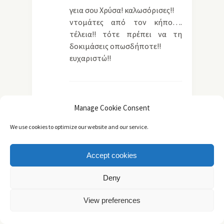
γεια σου Χρύσα! καλωσόρισες!!
ντομάτες από τον κήπο….
τέλεια!! τότε πρέπει να τη
δοκιμάσεις οπωσδήποτε!!
ευχαριστώ!!
ΧΡΎΣΑ
Reply
Manage Cookie Consent
16 Σεπτεμβρίου, 2014 at 9:58 μμ
Μόλις μου έφεραν και κάτι υπέροχες,
We use cookies to optimize our website and our service.
ζουμερές ντομάτες από κήπο, και αυτή
η συνταγή είναι ό,τι πρέπει! Μου
Accept cookies
αρέσουν πολύ οι ντοματόσουπες, μου
αρέσει πολύ και η προσθήκη των
Deny
μπαχαρικών που διάλεξες, την κάνουν
ιδιαίτερη!
View preferences