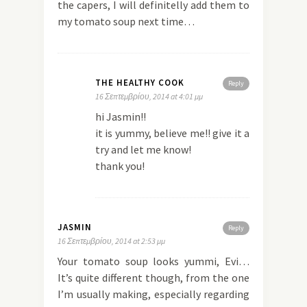
the capers, I will definitelly add them to
my tomato soup next time…
THE HEALTHY COOK
Reply
16 Σεπτεμβρίου, 2014 at 4:01 μμ
hi Jasmin!!
it is yummy, believe me!! give it a
try and let me know!
thank you!
JASMIN
Reply
16 Σεπτεμβρίου, 2014 at 2:53 μμ
Your tomato soup looks yummi, Evi…
It’s quite different though, from the one
I’m usually making, especially regarding