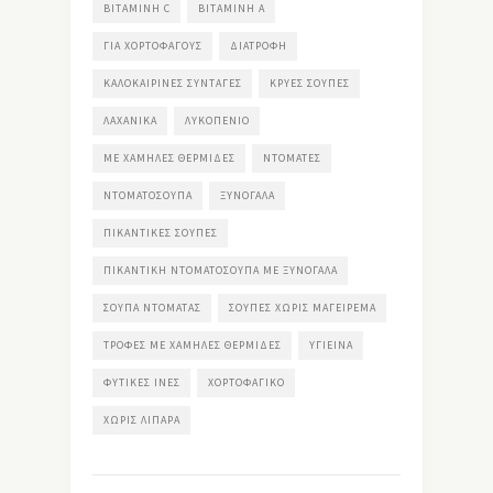
ΒΙΤΑΜΊΝΗ C
ΒΙΤΑΜΊΝΗ Α
ΓΙΑ ΧΟΡΤΟΦΆΓΟΥΣ
ΔΙΑΤΡΟΦΉ
ΚΑΛΟΚΑΙΡΙΝΈΣ ΣΥΝΤΑΓΈΣ
ΚΡΎΕΣ ΣΟΎΠΕΣ
ΛΑΧΑΝΙΚΆ
ΛΥΚΟΠΈΝΙΟ
ΜΕ ΧΑΜΗΛΈΣ ΘΕΡΜΊΔΕΣ
ΝΤΟΜΆΤΕΣ
ΝΤΟΜΑΤΌΣΟΥΠΑ
ΞΥΝΌΓΑΛΑ
ΠΙΚΆΝΤΙΚΕΣ ΣΟΎΠΕΣ
ΠΙΚΆΝΤΙΚΗ ΝΤΟΜΑΤΌΣΟΥΠΑ ΜΕ ΞΥΝΌΓΑΛΑ
ΣΟΎΠΑ ΝΤΟΜΆΤΑΣ
ΣΟΎΠΕΣ ΧΩΡΊΣ ΜΑΓΕΊΡΕΜΑ
ΤΡΟΦΈΣ ΜΕ ΧΑΜΗΛΈΣ ΘΕΡΜΊΔΕΣ
ΥΓΙΕΙΝΆ
ΦΥΤΙΚΈΣ ΊΝΕΣ
ΧΟΡΤΟΦΑΓΙΚΌ
ΧΩΡΊΣ ΛΙΠΑΡΆ