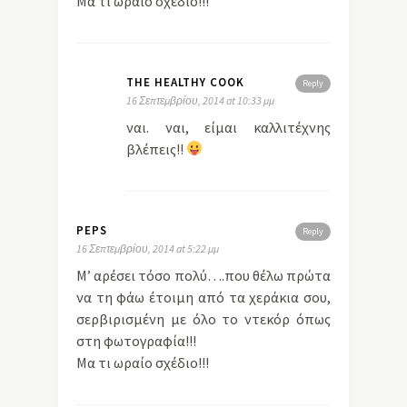
Μα τι ωραίο σχέδιο!!!
THE HEALTHY COOK
Reply
16 Σεπτεμβρίου, 2014 at 10:33 μμ
ναι. ναι, είμαι καλλιτέχνης
βλέπεις!!
PEPS
Reply
16 Σεπτεμβρίου, 2014 at 5:22 μμ
Μ’ αρέσει τόσο πολύ….που θέλω πρώτα
να τη φάω έτοιμη από τα χεράκια σου,
σερβιρισμένη με όλο το ντεκόρ όπως
στη φωτογραφία!!!
Μα τι ωραίο σχέδιο!!!