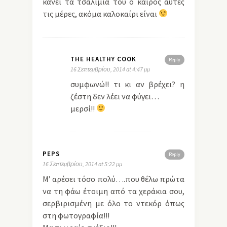
κάνει τα τσαλίμια του ο καιρός αυτές
τις μέρες, ακόμα καλοκαίρι είναι
THE HEALTHY COOK
Reply
16 Σεπτεμβρίου, 2014 at 4:47 μμ
συμφωνώ!! τι κι αν βρέχει? η
ζέστη δεν λέει να φύγει…
μερσί!!
PEPS
Reply
16 Σεπτεμβρίου, 2014 at 5:22 μμ
Μ’ αρέσει τόσο πολύ….που θέλω πρώτα
να τη φάω έτοιμη από τα χεράκια σου,
σερβιρισμένη με όλο το ντεκόρ όπως
στη φωτογραφία!!!