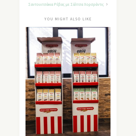
Σαντουιτσάκια Ρέβας με Σάλτσα Χορσράντις
YOU MIGHT ALSO LIKE