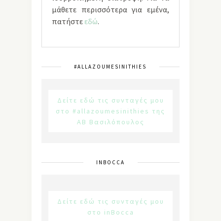
μάθετε περισσότερα για εμένα,
πατήστε
εδώ
.
#ALLAZOUMESINITHIES
Δείτε εδώ τις συνταγές μου
στο #allazoumesinithies της
ΑΒ Βασιλόπουλος
INBOCCA
Δείτε εδώ τις συνταγές μου
στο inBocca