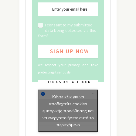
I consent to my submitted
data being collected via this
form*
we respect your privacy and take
protecting it seriously
FIND US ON FACEBOOK
Κάντε κλικ για να
αποδεχτείτε cookies
εμπορικής προώθησης και
να ενεργοποιήσετε αυτό το
περιεχόμενο