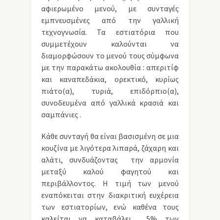
αφιερωμένο μενού, με συνταγές
εμπνευσμένες από την γαλλική
τεχνογνωσία. Τα εστιατόρια που
συμμετέχουν καλούνται να
διαμορφώσουν το μενού τους σύμφωνα
με την παρακάτω ακολουθία : απεριτίφ
και καναπεδάκια, ορεκτικό, κυρίως
πιάτο(α), τυριά, επιδόρπιο(α),
συνοδευμένα από γαλλικά κρασιά και
σαμπάνιες .
Κάθε συνταγή θα είναι βασισμένη σε μια
κουζίνα με λιγότερα λιπαρά, ζάχαρη και
αλάτι, συνδυάζοντας την αρμονία
μεταξύ καλού φαγητού και
περιβάλλοντος. Η τιμή των μενού
εναπόκειται στην διακριτική ευχέρεια
των εστιατορίων, ενώ καθένα τους
καλείται να καταβάλει 5% των