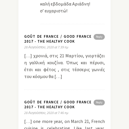
καλή εβδομάδα Αριάδνη!
σ’ ευχαριστώ!
GOÛT DE FRANCE / GOOD FRANCE
Reply
2017 - THE HEALTHY COOK
28 Αυγούστου, 2020 at 7:39 πμ
[…] χρονιά, στις 21 Μαρτίου, γιορτάζει
η γαλλική κουζίνα. Όπως και πέρυσι,
έτσι και φέτος , στις τέσσερις γωνιές
του κόσμου θα […]
GOÛT DE FRANCE / GOOD FRANCE
Reply
2017 - THE HEALTHY COOK
28 Αυγούστου, 2020 at 7:46 πμ
[…] one more year, on March 21, French
cuisine is celebrating. Like last year,