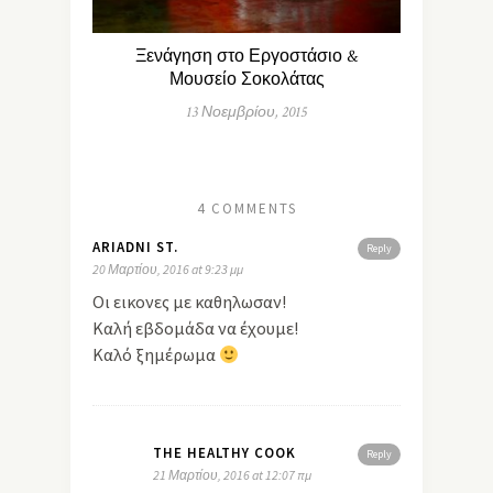
Ξενάγηση στο Εργοστάσιο &
Μουσείο Σοκολάτας
13 Νοεμβρίου, 2015
4 COMMENTS
ARIADNI ST.
Reply
20 Μαρτίου, 2016 at 9:23 μμ
Οι εικονες με καθηλωσαν!
Καλή εβδομάδα να έχουμε!
Καλό ξημέρωμα
THE HEALTHY COOK
Reply
21 Μαρτίου, 2016 at 12:07 πμ