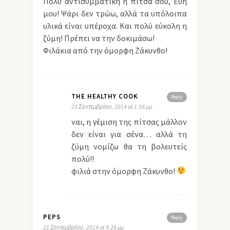
Πολύ αντισυμβατική η πίτσα σου, Εύη
μου! Ψάρι δεν τρώω, αλλά τα υπόλοιπα
υλικά είναι υπέροχα. Και πολύ εύκολη η
ζύμη! Πρέπει να την δοκιμάσω!
Φιλάκια από την όμορφη Ζάκυνθο!
THE HEALTHY COOK
Reply
21 Σεπτεμβρίου, 2014 at 1:58 μμ
ναι, η γέμιση της πίτσας μάλλον
δεν είναι για σένα… αλλά τη
ζύμη νομίζω θα τη βολευτείς
πολύ!!
φιλιά στην όμορφη Ζάκυνθο!
PEPS
Reply
21 Σεπτεμβρίου, 2014 at 4:26 μμ