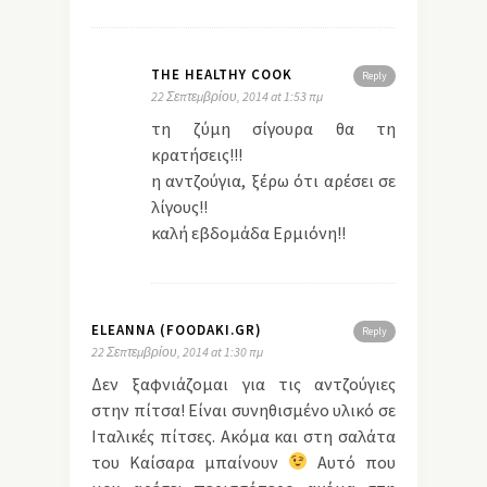
THE HEALTHY COOK
Reply
22 Σεπτεμβρίου, 2014 at 1:53 πμ
τη ζύμη σίγουρα θα τη
κρατήσεις!!!
η αντζούγια, ξέρω ότι αρέσει σε
λίγους!!
καλή εβδομάδα Ερμιόνη!!
ELEANNA (FOODAKI.GR)
Reply
22 Σεπτεμβρίου, 2014 at 1:30 πμ
Δεν ξαφνιάζομαι για τις αντζούγιες
στην πίτσα! Είναι συνηθισμένο υλικό σε
Ιταλικές πίτσες. Ακόμα και στη σαλάτα
του Καίσαρα μπαίνουν
Αυτό που