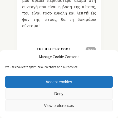
μου αρέσει περισσότερο ακόμα στη
συνταγή σου είναι η βάση της πίτσας,
που είναι τόσο εύκολη και λεπτή! Ως
φαν της πίτσας, θα τη δοκιμάσω
σύντομα!
THE HEALTHY COOK
Reply
22 Σεπτεμβρίου, 2014 at 1:58 πμ
Manage Cookie Consent
οι Ιταλοί τις χρησιμοποιούν,
We use cookies to optimize our website and our service.
εμείς όμως δεν τις
συνηθίζουμε… άλλο αν εμένα
μου αρέσουν πολύ!!!
Accept cookies
απλά στη συγκεκριμένη
συνταγή η γεύση της αντζούγιας
Deny
είναι πολύ έντονη. είναι μόνο
View preferences
για τους λάτρεις.
η ζύμη είναι σούπερ!! θα την