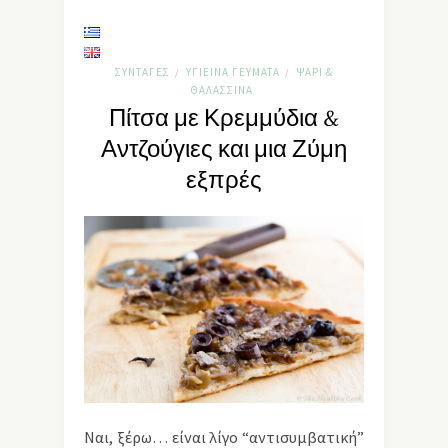
ΣΥΝΤΑΓΈΣ
ΥΓΙΕΙΝΆ ΓΕΎΜΑΤΑ
ΨΆΡΙ &
/
/
ΘΑΛΑΣΣΙΝΆ
Πίτσα με Κρεμμύδια &
Αντζούγιες και μια Ζύμη
εξπρές
Ναι, ξέρω… είναι λίγο “αντισυμβατική”