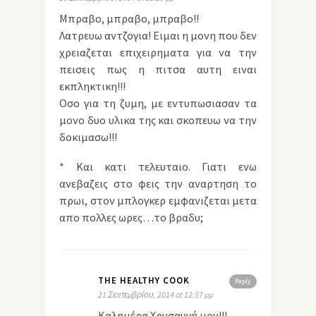
Μπραβο, μπραβο, μπραβο!!
Λατρευω αντζογια! Ειμαι η μονη που δεν
χρειαζεται επιχειρηματα για να την
πεισεις πως η πιτσα αυτη ειναι
εκπληκτικη!!!
Οσο για τη ζυμη, με εντυπωσιασαν τα
μονο δυο υλικα της και σκοπευω να την
δοκιμασω!!!
* Και κατι τελευταιο. Γιατι ενω
ανεβαζεις στο φεις την αναρτηση το
πρωι, στον μπλογκερ εμφανιζεται μετα
απο πολλες ωρες…το βραδυ;
THE HEALTHY COOK
Reply
21 Σεπτεμβρίου, 2014 at 12:57 μμ
Καλημέρα Χρυσαυγή μου!!!