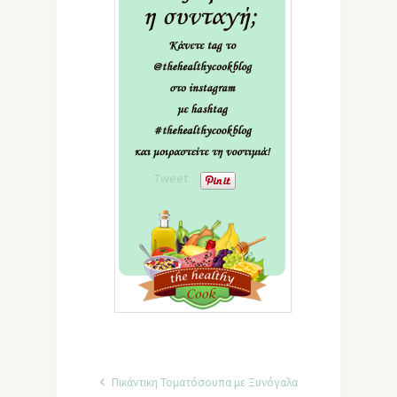
Tweet
Πικάντικη Τοματόσουπα με Ξυνόγαλα