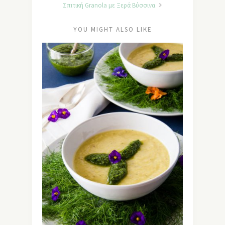
Σπιτική Granola με Ξερά Βύσσινα
YOU MIGHT ALSO LIKE