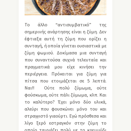
Το άλλο “αντισυμβατικό” της
σημερινής ανάρτησης είναι η ζύμη. Δεν
έφτιαξα αυτή τη ζύμη που ορίζει η
συνταγή, ή οποία γίνεται ουσιαστικά με
ζύμη ψωμιού. Δοκίμασα μια συνταγή
που συναντούσα συχνά τελευταία και
πραγματικά μου είχε κινήσει την
περιέργεια. Πρόκειται για ζύμη για
πίτσα που ετοιμάζεται σε 5 λεπτά.
Ναι!! Ούτε πολύ ζύμωμα, ούτε
φούσκωμα, ούτε πάλι ζύμωμα, κλπ. Και
το καλύτερο? Έχει μόνο δύο υλικά,
αλεύρι που φουσκώνει μόνο του και
στραγγιστό γιαούρτι. Εγώ πρόσθεσα και
λίγο ξερό εστραγκόν στην ζύμη το
οποίο ταιριάζει πολύ με το κρεμμύδι