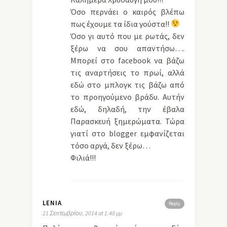
Όσο περνάει ο καιρός βλέπω
πως έχουμε τα ίδια γούστα!!
Όσο γι αυτό που με ρωτάς, δεν
ξέρω να σου απαντήσω….
Μπορεί στο facebook να βάζω
τις αναρτήσεις το πρωί, αλλά
εδώ στο μπλογκ τις βάζω από
το προηγούμενο βράδυ. Αυτήν
εδώ, δηλαδή, την έβαλα
Παρασκευή ξημερώματα. Τώρα
γιατί στο blogger εμφανίζεται
τόσο αργά, δεν ξέρω…
Φιλιά!!!
LENIA
Reply
21 Σεπτεμβρίου, 2014 at 1:48 μμ