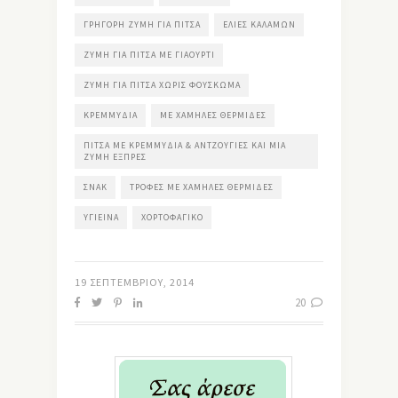
ΓΡΉΓΟΡΗ ΖΎΜΗ ΓΙΑ ΠΊΤΣΑ
ΕΛΙΈΣ ΚΑΛΑΜΏΝ
ΖΎΜΗ ΓΙΑ ΠΊΤΣΑ ΜΕ ΓΙΑΟΎΡΤΙ
ΖΎΜΗ ΓΙΑ ΠΊΤΣΑ ΧΩΡΊΣ ΦΟΎΣΚΩΜΑ
ΚΡΕΜΜΎΔΙΑ
ΜΕ ΧΑΜΗΛΈΣ ΘΕΡΜΊΔΕΣ
ΠΊΤΣΑ ΜΕ ΚΡΕΜΜΎΔΙΑ & ΑΝΤΖΟΎΓΙΕΣ ΚΑΙ ΜΙΑ
ΖΎΜΗ ΕΞΠΡΈΣ
ΣΝΑΚ
ΤΡΟΦΈΣ ΜΕ ΧΑΜΗΛΈΣ ΘΕΡΜΊΔΕΣ
ΥΓΙΕΙΝΆ
ΧΟΡΤΟΦΑΓΙΚΌ
19 ΣΕΠΤΕΜΒΡΊΟΥ, 2014
20