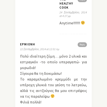
HEALTHY
COOK
24 Σεπτεμβρίου, 2014
at 4:27 μμ
Anytime!!!!!!!
ΕΡΜΙΌΝΗ
Reply
22 Σεπτεμβρίου, 2014 at 12:01 πμ
Πολύ ιδιαίτερη ζύμη… μόνο 2 υλικά και
εστραγκόν -το οποίο υπεραγαπώ- για
μυρωδιά!
Σίγουρα θα τη δοκιμάσω!
Το καραμελωμένο κρεμμύδι με την
υπέροχη γλυκιά του γεύση το λατρεύω,
αλλά τις αντζούγιες θα μου επιτρέψεις
να τις παραλείψω
Φιλιά πολλά!