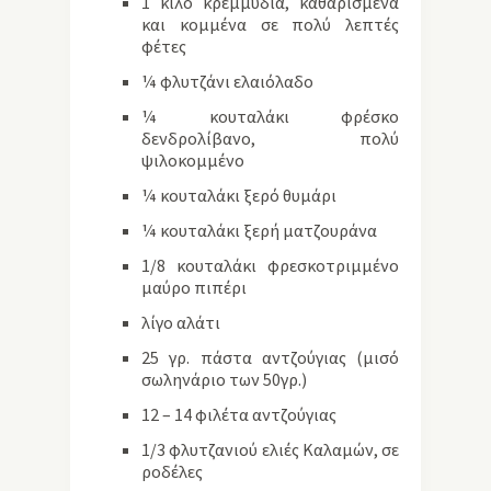
1 κιλό κρεμμύδια, καθαρισμένα
και κομμένα σε πολύ λεπτές
φέτες
¼ φλυτζάνι ελαιόλαδο
¼ κουταλάκι φρέσκο
δενδρολίβανο, πολύ
ψιλοκομμένο
¼ κουταλάκι ξερό θυμάρι
¼ κουταλάκι ξερή ματζουράνα
1/8 κουταλάκι φρεσκοτριμμένο
μαύρο πιπέρι
λίγο αλάτι
25 γρ. πάστα αντζούγιας (μισό
σωληνάριο των 50γρ.)
12 – 14 φιλέτα αντζούγιας
1/3 φλυτζανιού ελιές Καλαμών, σε
ροδέλες