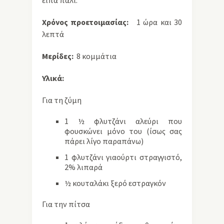
είπα πάλι:
Χρόνος προετοιμασίας:
1 ώρα και 30
λεπτά
Μερίδες:
8 κομμάτια
Υλικά:
Για τη ζύμη
1 ½ φλυτζάνι αλεύρι που
φουσκώνει μόνο του (ίσως σας
πάρει λίγο παραπάνω)
1 φλυτζάνι γιαούρτι στραγγιστό,
2% λιπαρά
½ κουταλάκι ξερό εστραγκόν
Για την πίτσα