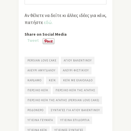
Αν θέλετε να δείτε κι άλλες ιδέες για κέικ,
πατήστε
εδώ.
Share on Social Media
Tweet
PERSIAN LOVE CAKE
ΑΓΊΟΥ ΒΑΛΕΝΤΊΝΟΥ
ΑΛΕΎΡΙ ΑΜΥΓΔΆΛΟΥ
ΑΛΕΎΡΙ ΦΙΣΤΙΚΙΟΎ
ΚΆΡΔΑΜΟ
ΚΈΙΚ
ΚΈΙΚ ΜΕ ΕΛΑΙΌΛΑΔΟ
ΠΕΡΣΙΚΌ ΚΈΙΚ
ΠΕΡΣΙΚΌ ΚΈΙΚ ΤΗΣ ΑΓΆΠΗΣ
ΠΕΡΣΙΚΌ ΚΈΙΚ ΤΗΣ ΑΓΆΠΗΣ (PERSIAN LOVE CAKE)
ΡΟΔΌΝΕΡΟ
ΣΥΝΤΑΓΈΣ ΓΙΑ ΑΓΊΟΥ ΒΑΛΕΝΤΊΝΟΥ
ΥΓΙΕΙΝΆ ΓΕΎΜΑΤΑ
ΥΓΙΕΙΝΆ ΕΠΙΔΌΡΠΙΑ
ΥΓΙΕΙΝΆ ΚΈΙΚ
ΥΓΙΕΙΝΈΣ ΣΥΝΤΑΓΈΣ