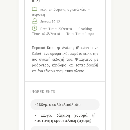
of 5)
κέικ, επιδόρπια, υγιεινά κέικ
–
περσική
Serves: 10-12
Prep Time: 20 λεπτά
–
Cooking
Time: 40-45 λεπτά
–
Total Time: 1 ώρα
Περσικό Κέικ της Αγάπης (Persian Love
Cake) - ένα αρωματικό, αφράτο κέικ στην
πιο υγιεινή εκδοχή του. Φτιαγμένο με
ροδόνερο, κάρδαμο και εσπεριδοειδή
και ένα εξίσου αρωματικό γλάσο.
INGREDIENTS
• 180γρ. απαλό ελαιόλαδο
• 225γρ. ζάχαρη χουρμά (ή
καστανή ή κρυσταλλική ζάχαρη)