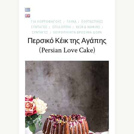
ΓΙΑ ΧΟΡΤΟΦΆΓΟΥΣ
ΓΛΥΚΆ
ΕΟΡΤΑΣΤΙΚΈΣ
/
/
ΣΥΝΤΑΓΈΣ
ΕΠΙΔΌΡΠΙΑ
ΚΈΙΚ & ΜΆΦΙΝΣ
/
/
/
ΣΥΝΤΑΓΈΣ
ΧΕΙΡΟΠΟΊΗΤΑ ΒΡΏΣΙΜΑ ΔΏΡΑ
/
Περσικό Κέικ της Αγάπης
(Persian Love Cake)