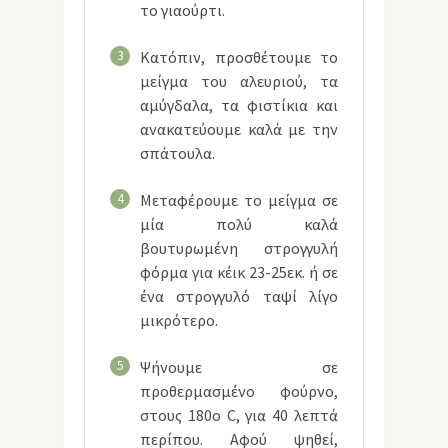
το γιαούρτι.
3
Κατόπιν, προσθέτουμε το
μείγμα του αλευριού, τα
αμύγδαλα, τα φιστίκια και
ανακατεύουμε καλά με την
σπάτουλα.
4
Μεταφέρουμε το μείγμα σε
μία πολύ καλά
βουτυρωμένη στρογγυλή
φόρμα για κέικ 23-25εκ. ή σε
ένα στρογγυλό ταψί λίγο
μικρότερο.
5
Ψήνουμε σε
προθερμασμένο φούρνο,
στους 180ο C, για 40 λεπτά
περίπου. Αφού ψηθεί,