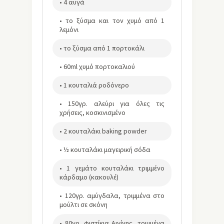
• 4 αυγά
• το ξύσμα και τον χυμό από 1
λεμόνι
• το ξύσμα από 1 πορτοκάλι
• 60ml χυμό πορτοκαλιού
• 1 κουταλιά ροδόνερο
• 150γρ. αλεύρι για όλες τις
χρήσεις, κοσκινισμένο
• 2 κουταλάκι baking powder
• ½ κουταλάκι μαγειρική σόδα
• 1 γεμάτο κουταλάκι τριμμένο
κάρδαμο (κακουλέ)
• 120γρ. αμύγδαλα, τριμμένα στο
μούλτι σε σκόνη
• 80γρ. φιστίκια Αιγίνης, τριμμένα