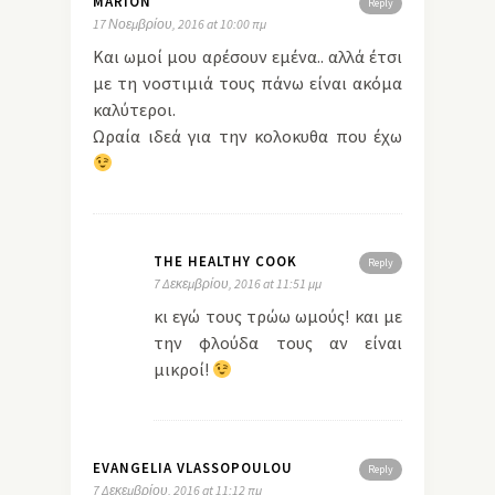
MARION
Reply
17 Νοεμβρίου, 2016 at 10:00 πμ
Kαι ωμοί μου αρέσουν εμένα.. αλλά έτσι
με τη νοστιμιά τους πάνω είναι ακόμα
καλύτεροι.
Ωραία ιδεά για την κολοκυθα που έχω
THE HEALTHY COOK
Reply
7 Δεκεμβρίου, 2016 at 11:51 μμ
κι εγώ τους τρώω ωμούς! και με
την φλούδα τους αν είναι
μικροί!
EVANGELIA VLASSOPOULOU
Reply
7 Δεκεμβρίου, 2016 at 11:12 πμ