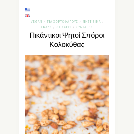
VEGAN
ΓΙΑ ΧΟΡΤΟΦΆΓΟΥΣ
ΝΗΣΤΊΣΙΜΑ
/
/
/
ΣΝΑΚΣ
ΣΤΟ ΧΈΡΙ
ΣΥΝΤΑΓΈΣ
/
/
Πικάντικοι Ψητοί Σπόροι
Κολοκύθας