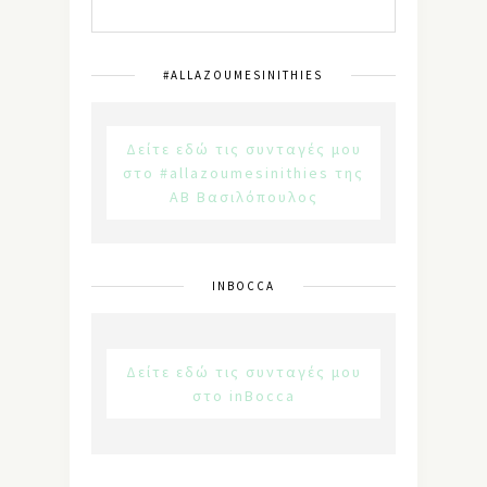
#ALLAZOUMESINITHIES
Δείτε εδώ τις συνταγές μου
στο #allazoumesinithies της
ΑΒ Βασιλόπουλος
INBOCCA
Δείτε εδώ τις συνταγές μου
στο inBocca