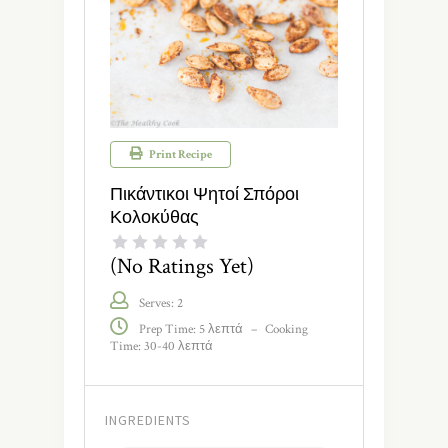
Print Recipe
Πικάντικοι Ψητοί Σπόροι
Κολοκύθας
1 Star
(No Ratings Yet)
2 Stars
3 Stars
4 Stars
5 Stars
Serves: 2
Prep Time: 5 λεπτά
–
Cooking
Time: 30-40 λεπτά
INGREDIENTS