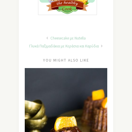
Cheesecake με Nutella
Γλυκά Παξιμαδάκια με Κεράσια και Καρύδια
YOU MIGHT ALSO LIKE