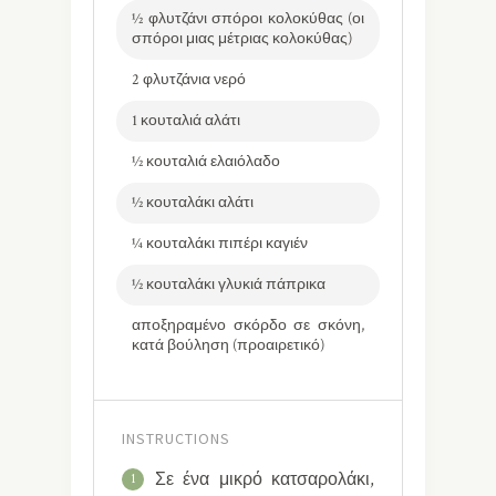
½ φλυτζάνι σπόροι κολοκύθας (οι
σπόροι μιας μέτριας κολοκύθας)
2 φλυτζάνια νερό
1 κουταλιά αλάτι
½ κουταλιά ελαιόλαδο
½ κουταλάκι αλάτι
¼ κουταλάκι πιπέρι καγιέν
½ κουταλάκι γλυκιά πάπρικα
αποξηραμένο σκόρδο σε σκόνη,
κατά βούληση (προαιρετικό)
INSTRUCTIONS
Σε ένα μικρό κατσαρολάκι,
1