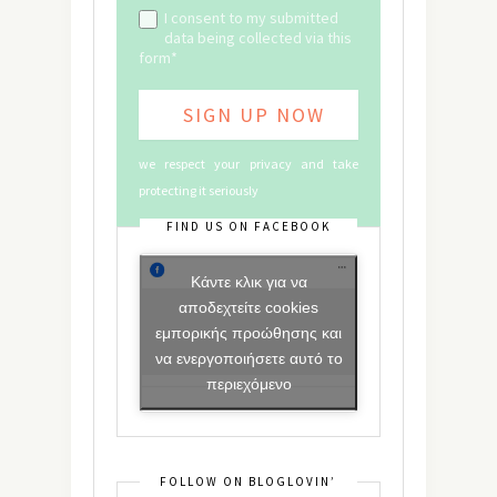
I consent to my submitted
data being collected via this
form*
we respect your privacy and take
protecting it seriously
FIND US ON FACEBOOK
Κάντε κλικ για να
αποδεχτείτε cookies
εμπορικής προώθησης και
να ενεργοποιήσετε αυτό το
περιεχόμενο
FOLLOW ON BLOGLOVIN’