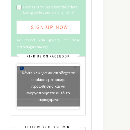
I consent to my submitted data
being collected via this form*
we respect your privacy and take
protecting it seriously
FIND US ON FACEBOOK
Κάντε κλικ για να αποδεχτείτε
cookies εμπορικής
προώθησης και να
ενεργοποιήσετε αυτό το
περιεχόμενο
FOLLOW ON BLOGLOVIN’