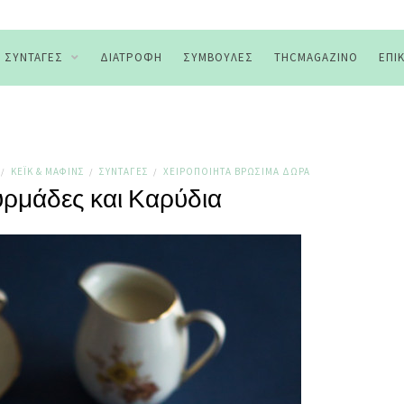
ΣΥΝΤΑΓΈΣ
ΔΙΑΤΡΟΦΉ
ΣΥΜΒΟΥΛΈΣ
THCMAGAZINO
ΕΠΙ
ΚΈΙΚ & ΜΆΦΙΝΣ
ΣΥΝΤΑΓΈΣ
ΧΕΙΡΟΠΟΊΗΤΑ ΒΡΏΣΙΜΑ ΔΏΡΑ
/
/
/
υρμάδες και Καρύδια