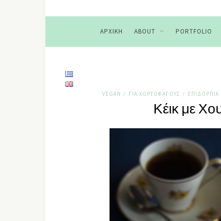
ΑΡΧΙΚΉ
ABOUT
PORTFOLIO
VEGAN
ΓΙΑ ΧΟΡΤΟΦΆΓΟΥΣ
ΕΠΙΔΌΡΠΙΑ
/
/
Κέικ με Χο