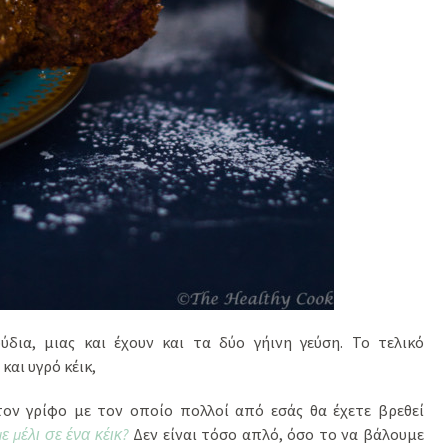
δια, μιας και έχουν και τα δύο γήινη γεύση. Το τελικό
και υγρό κέικ,
ον γρίφο με τον οποίο πολλοί από εσάς θα έχετε βρεθεί
 μέλι σε ένα κέικ?
Δεν είναι τόσο απλό, όσο το να βάλουμε