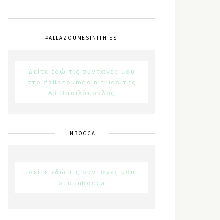
#ALLAZOUMESINITHIES
Δείτε εδώ τις συνταγές μου
στο #allazoumesinithies της
ΑΒ Βασιλόπουλος
INBOCCA
Δείτε εδώ τις συνταγές μου
στο inBocca