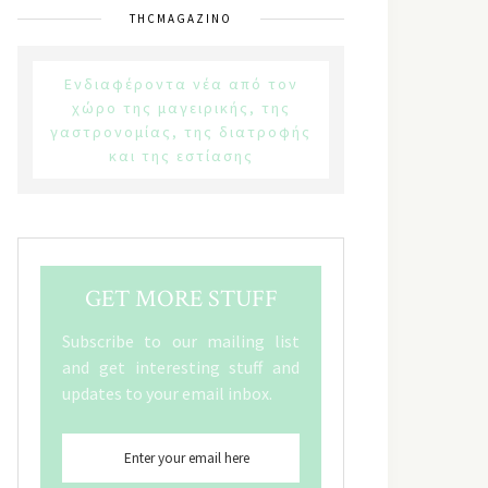
THCMAGAZINO
Ενδιαφέροντα νέα από τον
χώρο της μαγειρικής, της
γαστρονομίας, της διατροφής
και της εστίασης
GET MORE STUFF
Subscribe to our mailing list
and get interesting stuff and
updates to your email inbox.