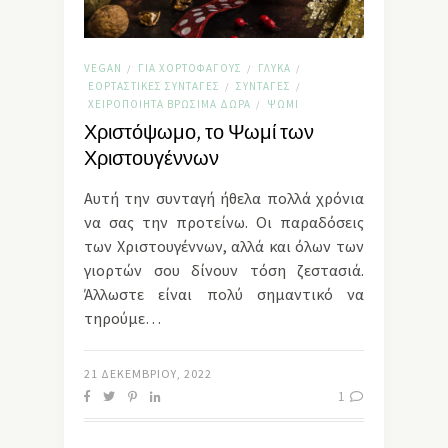
VEGAN
ΓΙΑ ΧΟΡΤΟΦΆΓΟΥΣ
ΓΛΥΚΆ
/
/
/
ΕΟΡΤΑΣΤΙΚΈΣ ΣΥΝΤΑΓΈΣ
ΣΥΝΤΑΓΈΣ
/
/
ΧΕΙΡΟΠΟΊΗΤΑ ΒΡΏΣΙΜΑ ΔΏΡΑ
ΨΩΜΊ
/
Χριστόψωμο, το Ψωμί των
Χριστουγέννων
Αυτή την συνταγή ήθελα πολλά χρόνια
να σας την προτείνω. Οι παραδόσεις
των Χριστουγέννων, αλλά και όλων των
γιορτών σου δίνουν τόση ζεστασιά.
Άλλωστε είναι πολύ σημαντικό να
τηρούμε…
21 ΔΕΚΕΜΒΡΊΟΥ, 2022
1