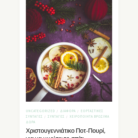
UNCATEGORIZED
ΔΙΆΦΟΡΑ
ΕΟΡΤΑΣΤΙΚΈΣ
/
/
ΣΥΝΤΑΓΈΣ
ΣΥΝΤΑΓΈΣ
ΧΕΙΡΟΠΟΊΗΤΑ ΒΡΏΣΙΜΑ
/
/
ΔΏΡΑ
Χριστουγεννιάτικο Ποτ-Πουρί,