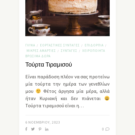
ΓΛΥΚΆ
ΕΟΡΤΑΣΤΙΚΈΣ ΣΥΝΤΑΓΈΣ
ΕΠΙΔΌΡΠΙΑ
/
/
/
ΜΙΚΡΈΣ ΑΜΑΡΤΊΕΣ
ΣΥΝΤΑΓΈΣ
ΧΕΙΡΟΠΟΊΗΤΑ
/
/
ΒΡΏΣΙΜΑ ΔΏΡΑ
Τούρτα Τιραμισού
Είναι παράδοση πλέον να σας προτείνω
μία τούρτα την ημέρα των γενεθλίων
μου
Φέτος άργησα μία μέρα, αλλά
ήταν Κυριακή και δεν πιάνεται
Τούρτα τιραμισού είναι η…
6 ΝΟΕΜΒΡΊΟΥ, 2023
0