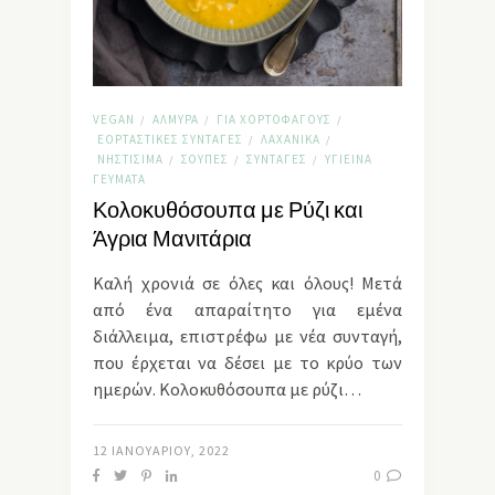
VEGAN
ΑΛΜΥΡΆ
ΓΙΑ ΧΟΡΤΟΦΆΓΟΥΣ
/
/
/
ΕΟΡΤΑΣΤΙΚΈΣ ΣΥΝΤΑΓΈΣ
ΛΑΧΑΝΙΚΆ
/
/
ΝΗΣΤΊΣΙΜΑ
ΣΟΎΠΕΣ
ΣΥΝΤΑΓΈΣ
ΥΓΙΕΙΝΆ
/
/
/
ΓΕΎΜΑΤΑ
Κολοκυθόσουπα με Ρύζι και
Άγρια Μανιτάρια
Καλή χρονιά σε όλες και όλους! Μετά
από ένα απαραίτητο για εμένα
διάλλειμα, επιστρέφω με νέα συνταγή,
που έρχεται να δέσει με το κρύο των
ημερών. Κολοκυθόσουπα με ρύζι…
12 ΙΑΝΟΥΑΡΊΟΥ, 2022
0