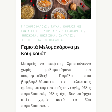
ΓΙΑ ΧΟΡΤΟΦΆΓΟΥΣ
ΓΛΥΚΆ
ΕΟΡΤΑΣΤΙΚΈΣ
/
/
ΣΥΝΤΑΓΈΣ
ΕΠΙΔΌΡΠΙΑ
ΜΙΚΡΈΣ ΑΜΑΡΤΊΕΣ
/
/
/
ΜΠΙΣΚΌΤΑ
ΝΗΣΤΊΣΙΜΑ
ΣΥΝΤΑΓΈΣ
/
/
/
ΧΕΙΡΟΠΟΊΗΤΑ ΒΡΏΣΙΜΑ ΔΏΡΑ
Γεμιστά Μελομακάρονα με
Κουμκουάτ
Μπορείς να σκεφτείς Χριστούγεννα
χωρίς μελομακάρονα και
κουραμπιέδες? Παρόλο που
βομβαρδιζόμαστε τις τελευταίες
ημέρες με εορταστικές συνταγές, άλλες
παραδοσιακές άλλες όχι, δεν υπάρχει
σπίτι χωρίς αυτά τα δύο
παραδοσιακά…