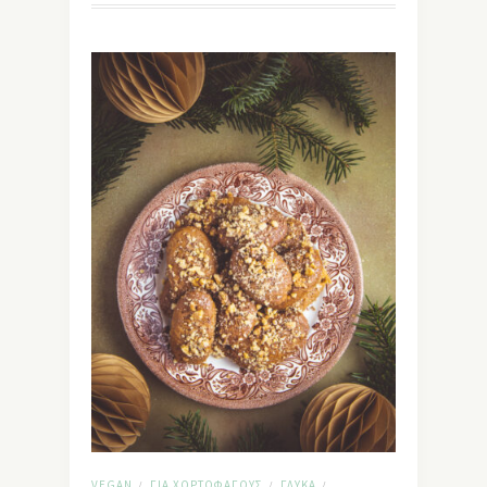
VEGAN
ΓΙΑ ΧΟΡΤΟΦΆΓΟΥΣ
ΓΛΥΚΆ
/
/
/