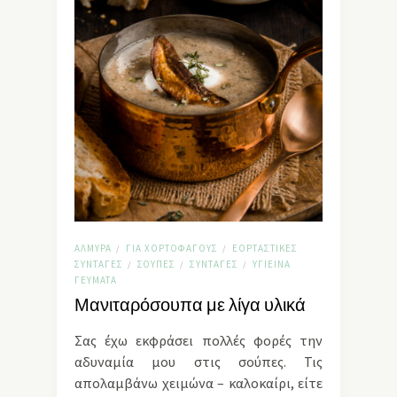
ΑΛΜΥΡΆ
ΓΙΑ ΧΟΡΤΟΦΆΓΟΥΣ
ΕΟΡΤΑΣΤΙΚΈΣ
/
/
ΣΥΝΤΑΓΈΣ
ΣΟΎΠΕΣ
ΣΥΝΤΑΓΈΣ
ΥΓΙΕΙΝΆ
/
/
/
ΓΕΎΜΑΤΑ
Μανιταρόσουπα με λίγα υλικά
Σας έχω εκφράσει πολλές φορές την
αδυναμία μου στις σούπες. Τις
απολαμβάνω χειμώνα – καλοκαίρι, είτε