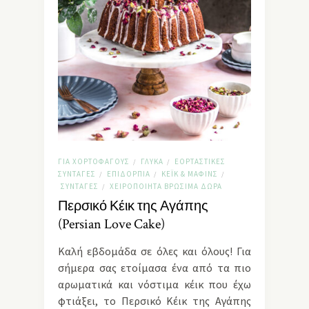
ΓΙΑ ΧΟΡΤΟΦΆΓΟΥΣ
ΓΛΥΚΆ
ΕΟΡΤΑΣΤΙΚΈΣ
/
/
ΣΥΝΤΑΓΈΣ
ΕΠΙΔΌΡΠΙΑ
ΚΈΙΚ & ΜΆΦΙΝΣ
/
/
/
ΣΥΝΤΑΓΈΣ
ΧΕΙΡΟΠΟΊΗΤΑ ΒΡΏΣΙΜΑ ΔΏΡΑ
/
Περσικό Κέικ της Αγάπης
(Persian Love Cake)
Καλή εβδομάδα σε όλες και όλους! Για
σήμερα σας ετοίμασα ένα από τα πιο
αρωματικά και νόστιμα κέικ που έχω
φτιάξει, το Περσικό Κέικ της Αγάπης