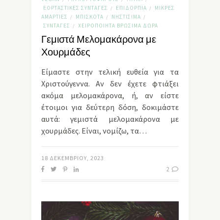
ΕΟΡΤΑΣΤΙΚΈΣ ΣΥΝΤΑΓΈΣ
ΕΠΙΔΌΡΠΙΑ
ΜΙΚΡΈΣ
/
/
ΑΜΑΡΤΊΕΣ
ΜΠΙΣΚΌΤΑ
ΝΗΣΤΊΣΙΜΑ
/
/
/
ΣΥΝΤΑΓΈΣ
ΧΕΙΡΟΠΟΊΗΤΑ ΒΡΏΣΙΜΑ ΔΏΡΑ
/
Γεμιστά Μελομακάρονα με
Χουρμάδες
Είμαστε στην τελική ευθεία για τα
Χριστούγεννα. Αν δεν έχετε φτιάξει
ακόμα μελομακάρονα, ή, αν είστε
έτοιμοι για δεύτερη δόση, δοκιμάστε
αυτά: γεμιστά μελομακάρονα με
χουρμάδες. Είναι, νομίζω, τα…
18 ΔΕΚΕΜΒΡΊΟΥ, 2023
2