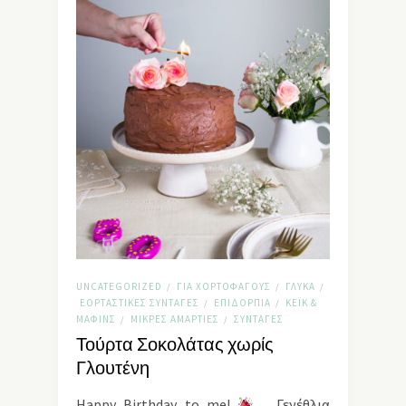
UNCATEGORIZED
ΓΙΑ ΧΟΡΤΟΦΆΓΟΥΣ
ΓΛΥΚΆ
/
/
/
ΕΟΡΤΑΣΤΙΚΈΣ ΣΥΝΤΑΓΈΣ
ΕΠΙΔΌΡΠΙΑ
ΚΈΙΚ &
/
/
ΜΆΦΙΝΣ
ΜΙΚΡΈΣ ΑΜΑΡΤΊΕΣ
ΣΥΝΤΑΓΈΣ
/
/
Τούρτα Σοκολάτας χωρίς
Γλουτένη
Happy Birthday to me!
Γενέθλια