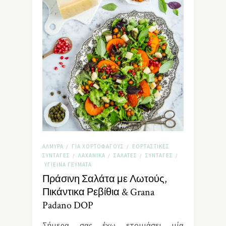
ΑΛΜΥΡΆ
ΓΙΑ ΧΟΡΤΟΦΆΓΟΥΣ
ΕΟΡΤΑΣΤΙΚΈΣ
/
/
ΣΥΝΤΑΓΈΣ
ΛΑΧΑΝΙΚΆ
ΣΑΛΆΤΕΣ
ΣΥΝΤΑΓΈΣ
/
/
/
/
ΥΓΙΕΙΝΆ ΓΕΎΜΑΤΑ
Πράσινη Σαλάτα με Λωτούς,
Πικάντικα Ρεβίθια & Grana
Padano DOP
Σήμερα σας έχω ετοιμάσει μία