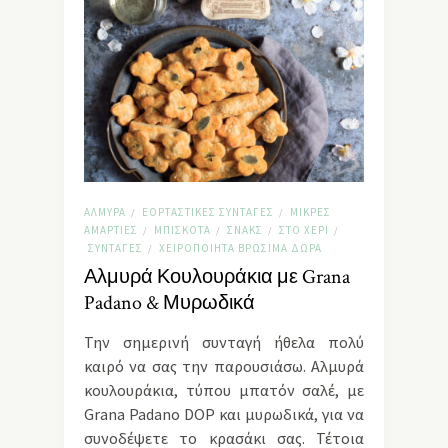
ΑΛΜΥΡΆ
ΕΟΡΤΑΣΤΙΚΈΣ ΣΥΝΤΑΓΈΣ
ΜΙΚΡΈΣ
/
/
ΑΜΑΡΤΊΕΣ
ΜΠΙΣΚΌΤΑ
ΣΝΑΚΣ
ΣΤΟ ΧΈΡΙ
/
/
/
/
ΣΥΝΤΑΓΈΣ
ΧΕΙΡΟΠΟΊΗΤΑ ΒΡΏΣΙΜΑ ΔΏΡΑ
/
Αλμυρά Κουλουράκια με Grana
Padano & Μυρωδικά
Την σημερινή συνταγή ήθελα πολύ
καιρό να σας την παρουσιάσω. Αλμυρά
κουλουράκια, τύπου μπατόν σαλέ, με
Grana Padano DOP και μυρωδικά, για να
συνοδέψετε το κρασάκι σας. Τέτοια