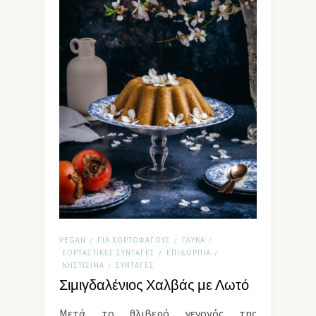
VEGAN
ΓΙΑ ΧΟΡΤΟΦΆΓΟΥΣ
ΓΛΥΚΆ
/
/
/
ΕΟΡΤΑΣΤΙΚΈΣ ΣΥΝΤΑΓΈΣ
ΕΠΙΔΌΡΠΙΑ
/
/
ΝΗΣΤΊΣΙΜΑ
ΣΥΝΤΑΓΈΣ
/
Σιμιγδαλένιος Χαλβάς με Λωτό
Μετά το θλιβερό γεγονός της